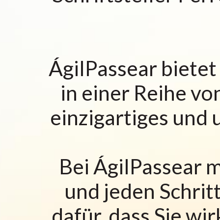
ÁgilPassear bietet
in einer Reihe vo
einzigartiges und
Bei ÁgilPassear m
und jeden Schrit
dafür, dass Sie wi